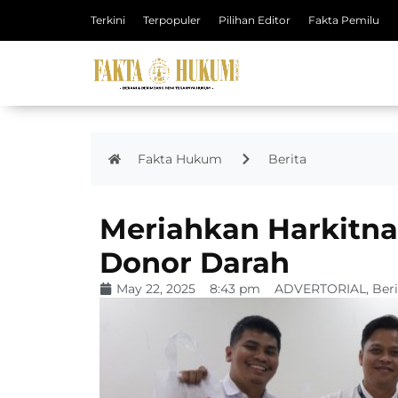
Terkini
Terpopuler
Pilihan Editor
Fakta Pemilu
Fakta Hukum
Berita
Meriahkan Harkitna
Donor Darah
May 22, 2025
8:43 pm
ADVERTORIAL
,
Beri