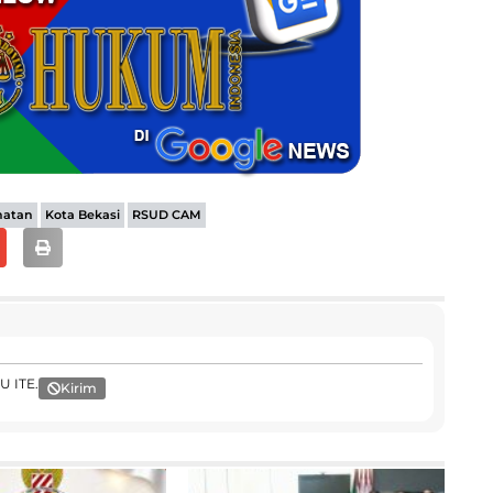
,
,
hatan
Kota Bekasi
RSUD CAM
U ITE.
Kirim