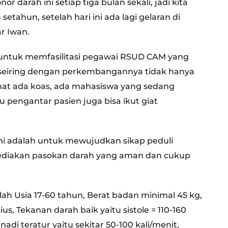
 darah ini setiap tiga bulan sekali, jadi kita
etahun, setelah hari ini ada lagi gelaran di
r Iwan.
ya untuk memfasilitasi pegawai RSUD CAM yang
i seiring dengan perkembangannya tidak hanya
lihat ada koas, ada mahasiswa yang sedang
pengantar pasien juga bisa ikut giat
ni adalah untuk mewujudkan sikap peduli
iakan pasokan darah yang aman dan cukup
ah Usia 17-60 tahun, Berat badan minimal 45 kg,
us, Tekanan darah baik yaitu sistole = 110-160
i teratur yaitu sekitar 50-100 kali/menit,