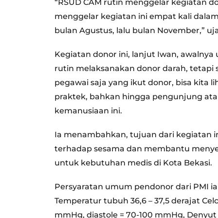
“RSUD CAM rutin menggelar kegiatan donor
menggelar kegiatan ini empat kali dalam s
bulan Agustus, lalu bulan November,” uja
Kegiatan donor ini, lanjut Iwan, awaln
rutin melaksanakan donor darah, tetap
pegawai saja yang ikut donor, bisa kita 
praktek, bahkan hingga pengunjung atau 
kemanusiaan ini.
Ia menambahkan, tujuan dari kegiatan i
terhadap sesama dan membantu menyed
untuk kebutuhan medis di Kota Bekasi.
Persyaratan umum pendonor dari PMI ial
Temperatur tubuh 36,6 – 37,5 derajat Celci
mmHg, diastole = 70-100 mmHg, Denyut nad