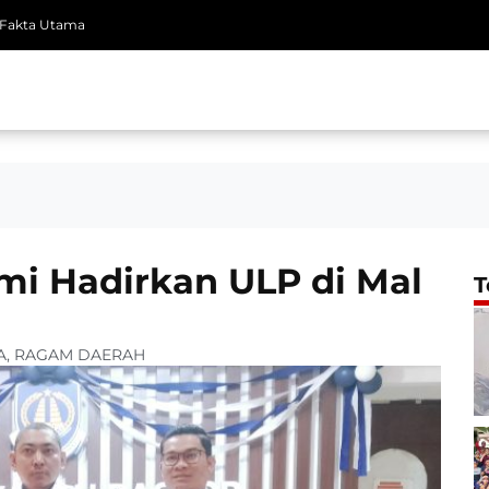
Fakta Utama
mi Hadirkan ULP di Mal
T
A
,
RAGAM DAERAH