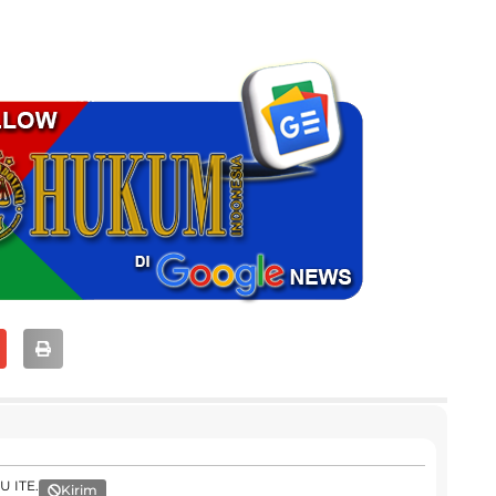
U ITE.
Kirim