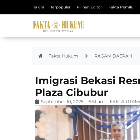
Terkini
Terpopuler
Pilihan Editor
Fakta Pemilu
Fakta Hukum
RAGAM DAERAH
Imigrasi Bekasi Res
Plaza Cibubur
September 10, 2025
6:51 am
FAKTA UTAM