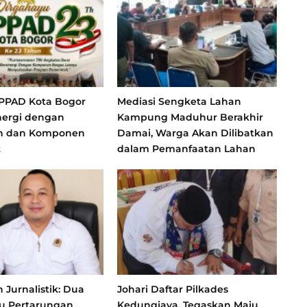
 PPAD Kota Bogor
Mediasi Sengketa Lahan
nergi dengan
Kampung Maduhur Berakhir
h dan Komponen
Damai, Warga Akan Dilibatkan
t
dalam Pemanfaatan Lahan
Jurnalistik: Dua
Johari Daftar Pilkades
atu Pertarungan
Kedungjaya, Tegaskan Maju