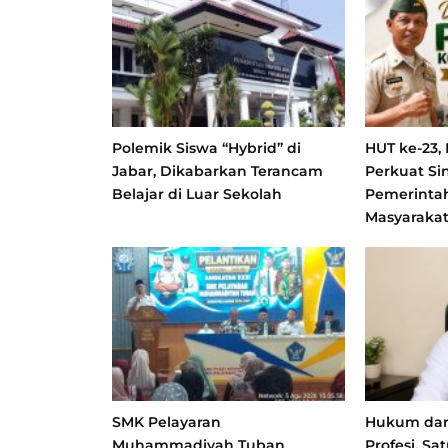
Polemik Siswa “Hybrid” di
HUT ke-23,
Jabar, Dikabarkan Terancam
Perkuat Si
Belajar di Luar Sekolah
Pemerinta
Masyaraka
SMK Pelayaran
Hukum dan 
Muhammadiyah Tuban
Profesi, S