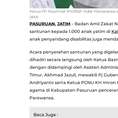
Ketua PP Muslimat Khofifah Indar Parawansa 
(BM)
PASURUAN
,
JATIM
– Badan Amil Zakat Na
santunan kepada 1.000 anak yatim di
Ka
anak penyandang disabilitas juga mend
Acara penyerahan santunan yang digelar
dihadiri secara langsung oleh Ketua Baz
dengan didampingi oleh Asisten Adminis
Timur, Akhmad Jazuli, mewakili Pj Gub
Andriyanto serta Ketua PCNU KH Imron 
agama di Kabupaten Pasuruan penceram
Parawansa.
Baca Juga :