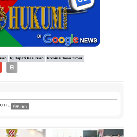
,
,
ruan
Pj Bupati Pasuruan
Provinsi Jawa Timur
U ITE.
Kirim