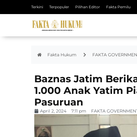
Terkini
Terpopuler
Pilihan Editor
Fakta Pemilu
Fakta Hukum
FAKTA GOVERNMEN
Baznas Jatim Berik
1.000 Anak Yatim P
Pasuruan
April 2, 2024
7:11 pm
FAKTA GOVERNMEN