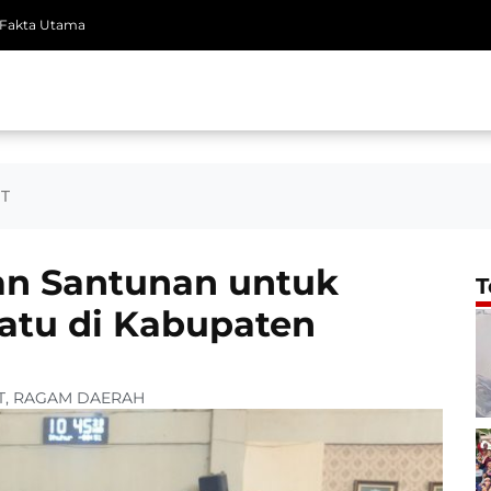
Fakta Utama
T
an Santunan untuk
T
iatu di Kabupaten
T
,
RAGAM DAERAH