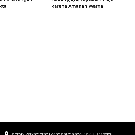
kta
karena Amanah Warga
Komp. Perkantoran Grand Kalimalang Blok, Jl. Inspeksi