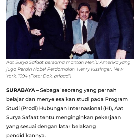
Aat Surya Safaat bersama mantan Menlu Amerika yang
juga Peraih Nobel Perdamaian, Henry Kissinger. New
York, 1994 (Foto: Dok. pribadi)
SURABAYA
– Sebagai seorang yang pernah
belajar dan menyelesaikan studi pada Program
Studi (Prodi) Hubungan Internasional (HI), Aat
Surya Safaat tentu menginginkan pekerjaan
yang sesuai dengan latar belakang
pendidikannya.