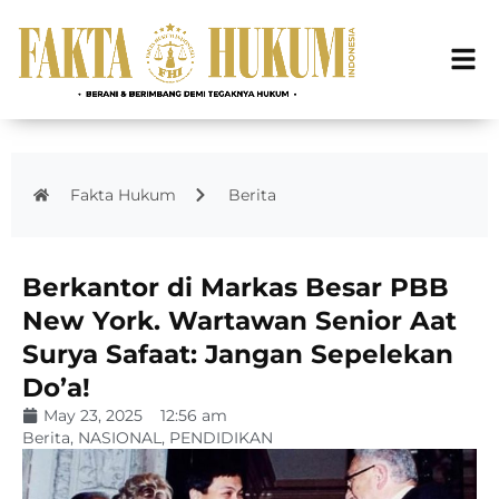
Fakta Hukum
Berita
Berkantor di Markas Besar PBB
New York. Wartawan Senior Aat
Surya Safaat: Jangan Sepelekan
Do’a!
May 23, 2025
12:56 am
Berita
,
NASIONAL
,
PENDIDIKAN