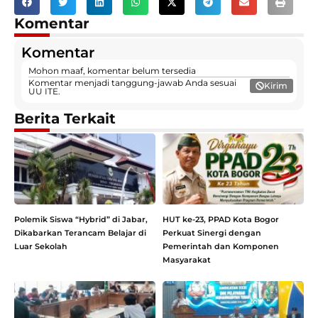
Komentar
Komentar
Mohon maaf, komentar belum tersedia
Komentar menjadi tanggung-jawab Anda sesuai
Kirim
UU ITE.
Berita Terkait
Polemik Siswa “Hybrid” di Jabar,
HUT ke-23, PPAD Kota Bogor
Dikabarkan Terancam Belajar di
Perkuat Sinergi dengan
Luar Sekolah
Pemerintah dan Komponen
Masyarakat