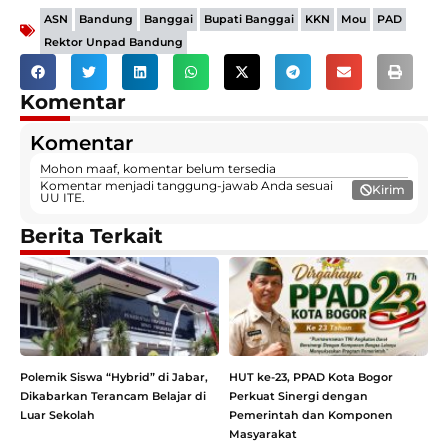
,
,
,
,
,
,
,
ASN
Bandung
Banggai
Bupati Banggai
KKN
Mou
PAD
Rektor Unpad Bandung
Komentar
Komentar
Mohon maaf, komentar belum tersedia
Komentar menjadi tanggung-jawab Anda sesuai
Kirim
UU ITE.
Berita Terkait
Polemik Siswa “Hybrid” di Jabar,
HUT ke-23, PPAD Kota Bogor
Dikabarkan Terancam Belajar di
Perkuat Sinergi dengan
Luar Sekolah
Pemerintah dan Komponen
Masyarakat