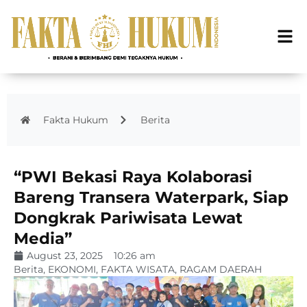
Fakta Hukum
Berita
“PWI Bekasi Raya Kolaborasi
Bareng Transera Waterpark, Siap
Dongkrak Pariwisata Lewat
Media”
August 23, 2025
10:26 am
Berita
,
EKONOMI
,
FAKTA WISATA
,
RAGAM DAERAH