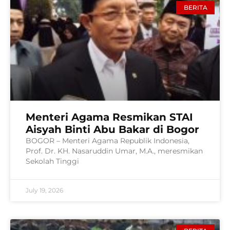
BERITA
Menteri Agama Resmikan STAI
Aisyah Binti Abu Bakar di Bogor
BOGOR – Menteri Agama Republik Indonesia,
Prof. Dr. KH. Nasaruddin Umar, M.A., meresmikan
Sekolah Tinggi
July 19, 2026