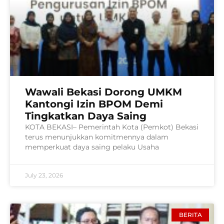
Wawali Bekasi Dorong UMKM
Kantongi Izin BPOM Demi
Tingkatkan Daya Saing
KOTA BEKASI– Pemerintah Kota (Pemkot) Bekasi
terus menunjukkan komitmennya dalam
memperkuat daya saing pelaku Usaha
July 23, 2026
BERITA