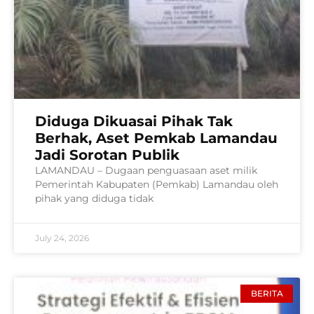
Diduga Dikuasai Pihak Tak
Berhak, Aset Pemkab Lamandau
Jadi Sorotan Publik
LAMANDAU – Dugaan penguasaan aset milik
Pemerintah Kabupaten (Pemkab) Lamandau oleh
pihak yang diduga tidak
July 24, 2026
BERITA