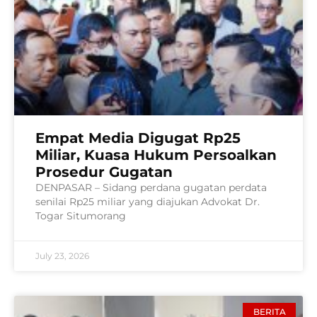
Empat Media Digugat Rp25
Miliar, Kuasa Hukum Persoalkan
Prosedur Gugatan
DENPASAR – Sidang perdana gugatan perdata
senilai Rp25 miliar yang diajukan Advokat Dr.
Togar Situmorang
July 23, 2026
BERITA