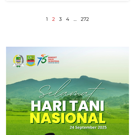
1
2
3
4
…
272