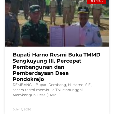
BERITA
Bupati Harno Resmi Buka TMMD
Sengkuyung III, Percepat
Pembangunan dan
Pemberdayaan Desa
Pondokrejo
REMBANG – Bupati Rembang, H. Harno, S.E.,
secara resmi membuka TNI Manunggal
Membangun Desa (TMMD)
July 17, 2026