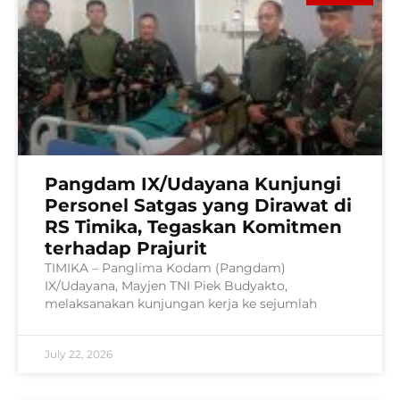
Pangdam IX/Udayana Kunjungi
Personel Satgas yang Dirawat di
RS Timika, Tegaskan Komitmen
terhadap Prajurit
TIMIKA – Panglima Kodam (Pangdam)
IX/Udayana, Mayjen TNI Piek Budyakto,
melaksanakan kunjungan kerja ke sejumlah
July 22, 2026