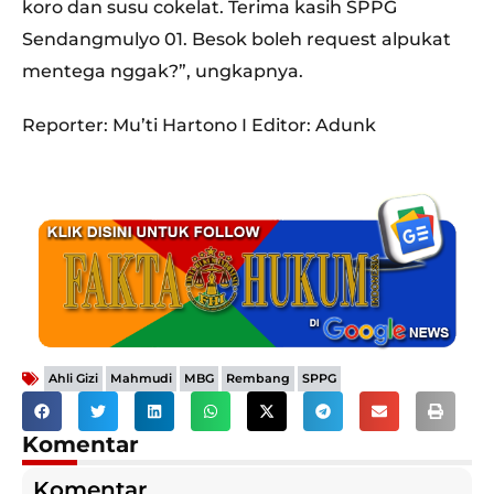
koro dan susu cokelat. Terima kasih SPPG
Sendangmulyo 01. Besok boleh request alpukat
mentega nggak?”, ungkapnya.
Reporter: Mu’ti Hartono I Editor: Adunk
,
,
,
,
Ahli Gizi
Mahmudi
MBG
Rembang
SPPG
Komentar
Komentar