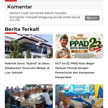
Komentar
Mohon maaf, komentar belum tersedia
Komentar menjadi tanggung-jawab Anda sesuai
Kirim
UU ITE.
Berita Terkait
Polemik Siswa “Hybrid” di Jabar,
HUT ke-23, PPAD Kota Bogor
Dikabarkan Terancam Belajar di
Perkuat Sinergi dengan
Luar Sekolah
Pemerintah dan Komponen
Masyarakat