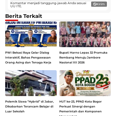
Komentar menjadi tanggung-jawab Anda sesuai
Kirim
UU ITE.
Berita Terkait
PWI Bekasi Raya Gelar Dialog
Bupati Harno Lepas 32 Pramuka
Interaktif, Bahas Pengawasan
Rembang Menuju Jambore
Orang Asing dan Tenaga Kerja
Nasional XII 2026
Polemik Siswa “Hybrid” di Jabar,
HUT ke-23, PPAD Kota Bogor
Dikabarkan Terancam Belajar di
Perkuat Sinergi dengan
Luar Sekolah
Pemerintah dan Komponen