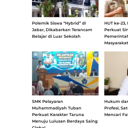
Polemik Siswa “Hybrid” di
HUT ke-23,
Jabar, Dikabarkan Terancam
Perkuat Si
Belajar di Luar Sekolah
Pemerinta
Masyaraka
SMK Pelayaran
Hukum dan 
Muhammadiyah Tuban
Profesi, S
Perkuat Karakter Taruna
Mencari Fa
Menuju Lulusan Berdaya Saing
Global