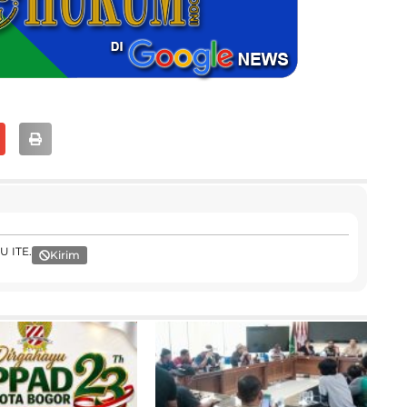
U ITE.
Kirim