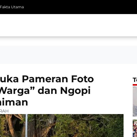
Fakta Utama
Buka Pameran Foto
T
Warga” dan Ngopi
niman
RAH