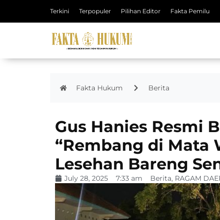
Terkini
Terpopuler
Pilihan Editor
Fakta Pemilu
Fakta Hukum
Berita
Gus Hanies Resmi 
“Rembang di Mata 
Lesehan Bareng Se
July 28, 2025
7:33 am
Berita
,
RAGAM DAE