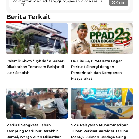
Komentar menjadi tanggung-jawab Anda sesuai
Kirim
UU ITE.
Berita Terkait
Polemik Siswa “Hybrid” di Jabar,
HUT ke-23, PPAD Kota Bogor
Dikabarkan Terancam Belajar di
Perkuat Sinergi dengan
Luar Sekolah
Pemerintah dan Komponen
Masyarakat
Mediasi Sengketa Lahan
SMK Pelayaran Muhammadiyah
Kampung Maduhur Berakhir
Tuban Perkuat Karakter Taruna
Damai, Warga Akan Dilibatkan
Menuju Lulusan Berdaya Saing