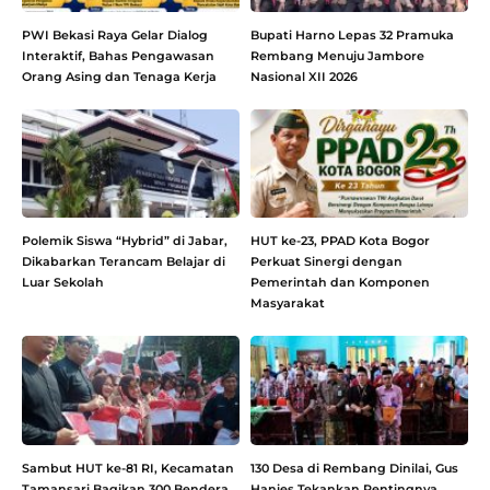
PWI Bekasi Raya Gelar Dialog
Bupati Harno Lepas 32 Pramuka
Interaktif, Bahas Pengawasan
Rembang Menuju Jambore
Orang Asing dan Tenaga Kerja
Nasional XII 2026
Polemik Siswa “Hybrid” di Jabar,
HUT ke-23, PPAD Kota Bogor
Dikabarkan Terancam Belajar di
Perkuat Sinergi dengan
Luar Sekolah
Pemerintah dan Komponen
Masyarakat
Sambut HUT ke-81 RI, Kecamatan
130 Desa di Rembang Dinilai, Gus
Tamansari Bagikan 300 Bendera
Hanies Tekankan Pentingnya