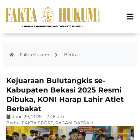
Fakta Hukum
Berita
Kejuaraan Bulutangkis se-
Kabupaten Bekasi 2025 Resmi
Dibuka, KONI Harap Lahir Atlet
Berbakat
June 29, 2025
7:48 am
Berita
,
FAKTA SPORT
,
RAGAM DAERAH