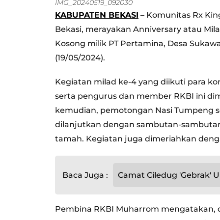
IMG_20240519_092030
KABUPATEN BEKASI
– Komunitas Rx Kin
Bekasi, merayakan Anniversary atau Mil
Kosong milik PT Pertamina, Desa Suka
(19/05/2024).
Kegiatan milad ke-4 yang diikuti para k
serta pengurus dan member RKBI ini di
kemudian, pemotongan Nasi Tumpeng se
dilanjutkan dengan sambutan-sambuta
tamah. Kegiatan juga dimeriahkan deng
Baca Juga :
Camat Ciledug 'Gebrak' 
Pembina RKBI Muharrom mengatakan, dal