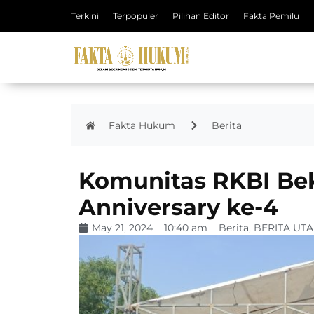
Terkini
Terpopuler
Pilihan Editor
Fakta Pemilu
Fakta Hukum
Berita
Komunitas RKBI Bek
Anniversary ke-4
May 21, 2024
10:40 am
Berita
,
BERITA UT