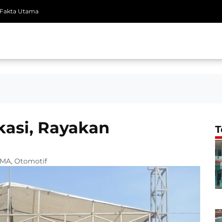
Fakta Utama
asi, Rayakan
T
AMA
,
Otomotif