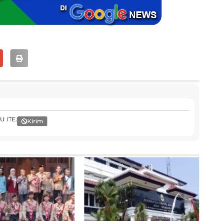
U ITE.
Kirim