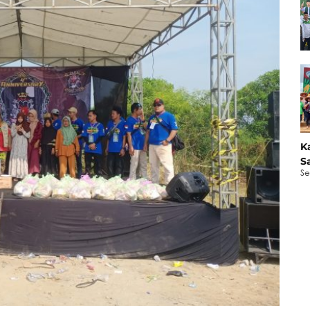
K
S
Se