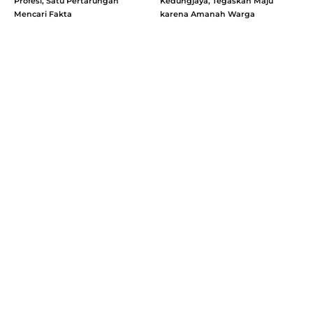
Profesi, Satu Pertarungan
Kedungjaya, Tegaskan Maju
Mencari Fakta
karena Amanah Warga