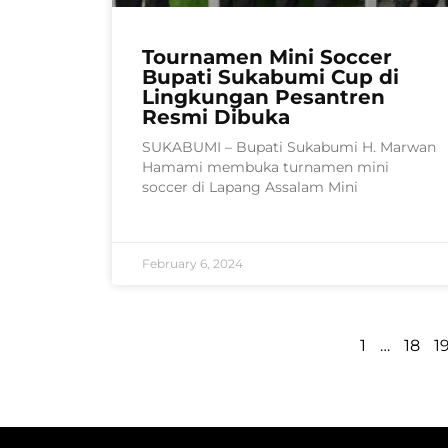
Tournamen Mini Soccer
Bupati Sukabumi Cup di
Lingkungan Pesantren
Resmi Dibuka
SUKABUMI – Bupati Sukabumi H. Marwan
Hamami membuka turnamen mini
soccer di Lapang Assalam Mini
February 6, 2024
1
…
18
1