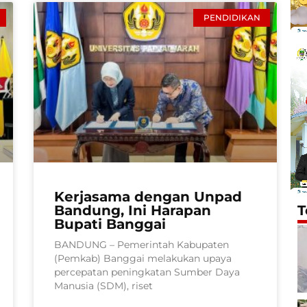
PENDIDIKAN
Kerjasama dengan Unpad
Bandung, Ini Harapan
T
Bupati Banggai
BANDUNG – Pemerintah Kabupaten
(Pemkab) Banggai melakukan upaya
percepatan peningkatan Sumber Daya
Manusia (SDM), riset