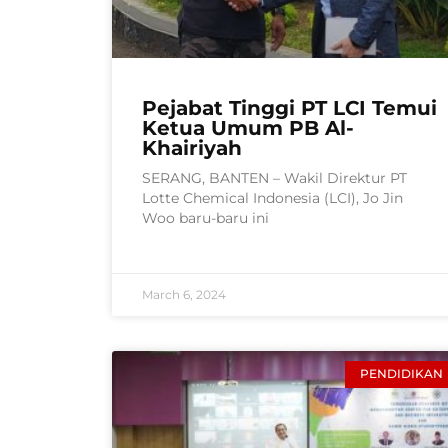
Pejabat Tinggi PT LCI Temui
Ketua Umum PB Al-
Khairiyah
SERANG, BANTEN – Wakil Direktur PT
Lotte Chemical Indonesia (LCI), Jo Jin
Woo baru-baru ini
March 6, 2024
PENDIDIKAN