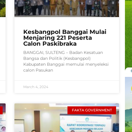
Kesbangpol Banggai Mulai
Menjaring 221 Peserta
Calon Paskibraka
BANGGAI, SULTENG – Badan Kesatuan
Bangsa dan Politik (Kesbangpol)
Kabupaten Banggai memulai menyeleksi
calon Pasukan
March 4, 2024
FAKTA GOVERNMENT