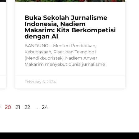
Buka Sekolah Jurnalisme
Indonesia, Nadiem
Makarim: Kita Berkompetisi
dengan AI
BANDUNG – Menteri Pendidikan,
Kebudayaan, Riset dan Teknologi
(Mendikbudristek) Nadiem Anwar
Makarim menyebut dunia jurnalisme
February 6, 2024
9
20
21
22
…
24