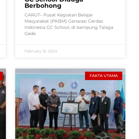
Berbohong
GARUT– Pusat Kegiatan Belajar
Masyarakat (PKBM) Genarasi Cerdas
Indonesia GC School, di kampung Talaga
Gede
February 10, 2024
FAKTA UTAMA