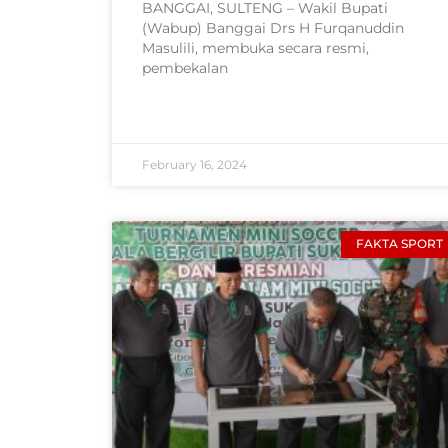
BANGGAI, SULTENG – Wakil Bupati
(Wabup) Banggai Drs H Furqanuddin
Masulili, membuka secara resmi,
pembekalan
February 16, 2024
FAKTA SPORT