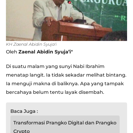
KH Zaenal Abidin Syuja'i
Oleh
Zaenal Abidin Syuja’i
*
Di suatu malam yang sunyi Nabi Ibrahim
menatap langit. Ia tidak sekadar melihat bintang.
Ia menguji makna di baliknya. Apa yang tampak
bercahaya belum tentu layak disembah.
Baca Juga :
Transformasi Prangko Digital dan Prangko
Crypto