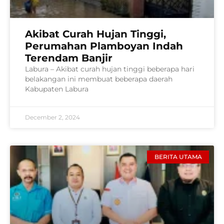
Akibat Curah Hujan Tinggi,
Perumahan Plamboyan Indah
Terendam Banjir
Labura – Akibat curah hujan tinggi beberapa hari
belakangan ini membuat beberapa daerah
Kabupaten Labura
December 2, 2024
BERITA UTAMA