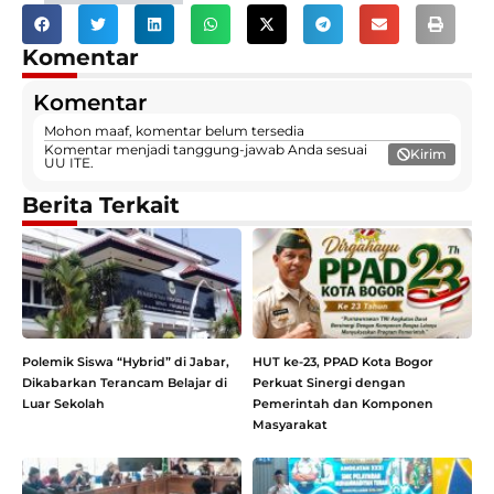
Komentar
Komentar
Mohon maaf, komentar belum tersedia
Komentar menjadi tanggung-jawab Anda sesuai
Kirim
UU ITE.
Berita Terkait
Polemik Siswa “Hybrid” di Jabar,
HUT ke-23, PPAD Kota Bogor
Dikabarkan Terancam Belajar di
Perkuat Sinergi dengan
Luar Sekolah
Pemerintah dan Komponen
Masyarakat