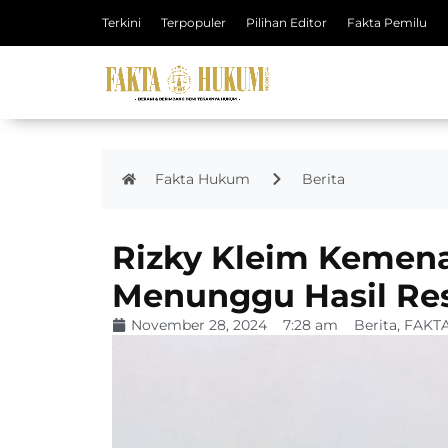
Terkini
Terpopuler
Pilihan Editor
Fakta Pemilu
Fakta Hukum
Berita
Rizky Kleim Kemen
Menunggu Hasil Re
November 28, 2024
7:28 am
Berita
,
FAKT