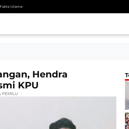
Fakta Utama
angan, Hendra
T
smi KPU
A PEMILU