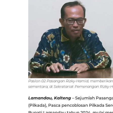
Paslon 02 Pasangan Rizky-Hamid, memberikan 
sementara, di Sekretariat Pemenangan Rizky
Lamandau, Kalteng
– Sejumlah Pasanga
(Pilkada), Pasca pencoblosan Pilkada Se
Bupati Lamandau tahun 2024, mulai men