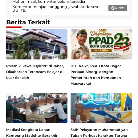
Mohon maaf, komentar belum tersedia
Komentar menjadi tanggung-jawab Anda sesuai
Kirim
UU ITE.
Berita Terkait
Polemik Siswa “Hybrid” di Jabar,
HUT ke-23, PPAD Kota Bogor
Dikabarkan Terancam Belajar di
Perkuat Sinergi dengan
Luar Sekolah
Pemerintah dan Komponen
Masyarakat
Mediasi Sengketa Lahan
SMK Pelayaran Muhammadiyah
Kampung Maduhur Berakhir
Tuban Perkuat Karakter Taruna