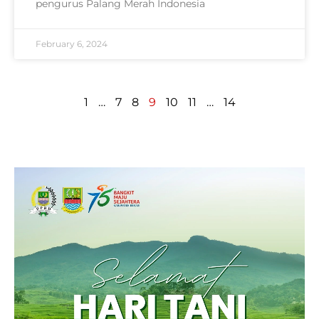
pengurus Palang Merah Indonesia
February 6, 2024
1
…
7
8
9
10
11
…
14