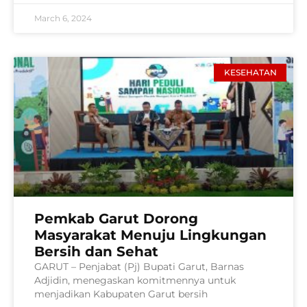
March 6, 2024
KESEHATAN
Pemkab Garut Dorong
Masyarakat Menuju Lingkungan
Bersih dan Sehat
GARUT – Penjabat (Pj) Bupati Garut, Barnas
Adjidin, menegaskan komitmennya untuk
menjadikan Kabupaten Garut bersih