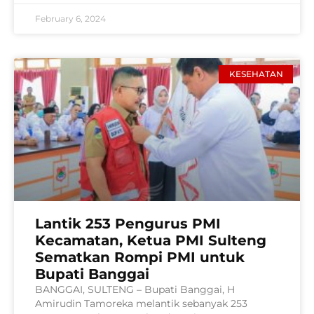
February 6, 2024
KESEHATAN
Lantik 253 Pengurus PMI
Kecamatan, Ketua PMI Sulteng
Sematkan Rompi PMI untuk
Bupati Banggai
BANGGAI, SULTENG – Bupati Banggai, H
Amirudin Tamoreka melantik sebanyak 253