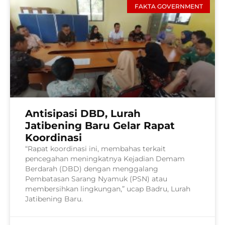
FAKTA GOVERNMENT
Antisipasi DBD, Lurah
Jatibening Baru Gelar Rapat
Koordinasi
“Rapat koordinasi ini, membahas terkait
pencegahan meningkatnya Kejadian Demam
Berdarah (DBD) dengan menggalang
Pembatasan Sarang Nyamuk (PSN) atau
membersihkan lingkungan,” ucap Badru, Lurah
Jatibening Baru.