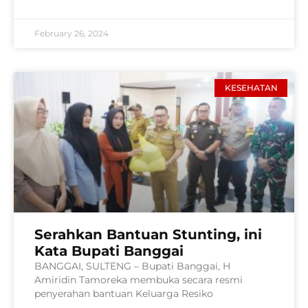
February 26, 2024
KESEHATAN
Serahkan Bantuan Stunting, ini
Kata Bupati Banggai
BANGGAI, SULTENG – Bupati Banggai, H
Amiridin Tamoreka membuka secara resmi
penyerahan bantuan Keluarga Resiko