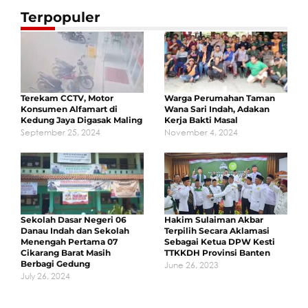
Terpopuler
Terekam CCTV, Motor
Warga Perumahan Taman
Konsumen Alfamart di
Wana Sari Indah, Adakan
Kedung Jaya Digasak Maling
Kerja Bakti Masal
September 25, 2024
November 4, 2024
Sekolah Dasar Negeri 06
Hakim Sulaiman Akbar
Danau Indah dan Sekolah
Terpilih Secara Aklamasi
Menengah Pertama 07
Sebagai Ketua DPW Kesti
Cikarang Barat Masih
TTKKDH Provinsi Banten
Berbagi Gedung
June 26, 2023
July 26, 2024