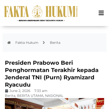
Fakta Hukum
Berita
Presiden Prabowo Beri
Penghormatan Terakhir kepada
Jenderal TNI (Purn) Ryamizard
Ryacudu
June 2, 2026
7:33 am
Berita
,
BERITA UTAMA
,
NASIONAL