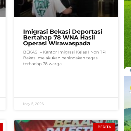
Imigrasi Bekasi Deportasi
Bertahap 78 WNA Hasil
Operasi Wirawaspada
BEKASI – Kantor Imigrasi Kelas I Non TPI
Bekasi melakukan penindakan tegas
terhadap 78 warga
May 5, 2026
BERITA