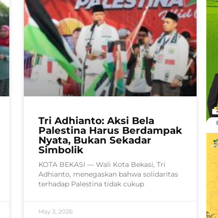
Tri Adhianto: Aksi Bela
Palestina Harus Berdampak
Nyata, Bukan Sekadar
Simbolik
KOTA BEKASI — Wali Kota Bekasi, Tri
Adhianto, menegaskan bahwa solidaritas
terhadap Palestina tidak cukup
May 3, 2026