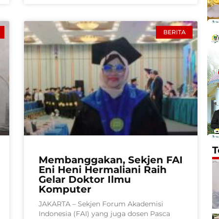
BERITA
T
Membanggakan, Sekjen FAI
Eni Heni Hermaliani Raih
Gelar Doktor Ilmu
Komputer
JAKARTA – Sekjen Forum Akademisi
Indonesia (FAI) yang juga dosen Pasca