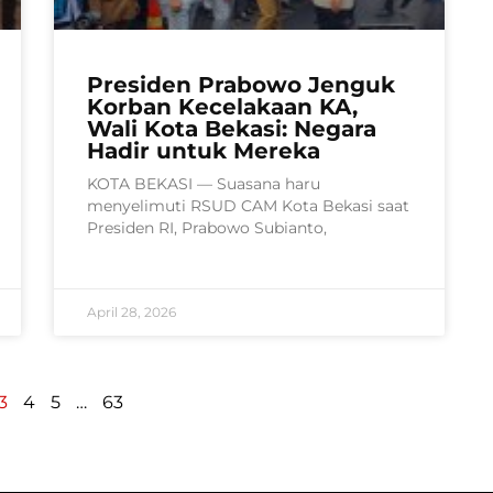
Presiden Prabowo Jenguk
Korban Kecelakaan KA,
Wali Kota Bekasi: Negara
Hadir untuk Mereka
KOTA BEKASI — Suasana haru
menyelimuti RSUD CAM Kota Bekasi saat
Presiden RI, Prabowo Subianto,
April 28, 2026
3
4
5
…
63