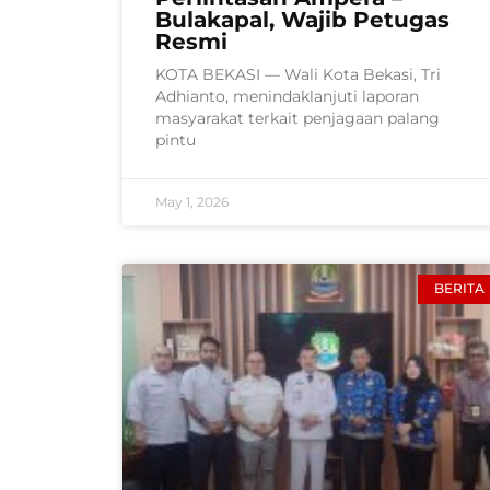
Bulakapal, Wajib Petugas
Resmi
KOTA BEKASI — Wali Kota Bekasi, Tri
Adhianto, menindaklanjuti laporan
masyarakat terkait penjagaan palang
pintu
May 1, 2026
BERITA