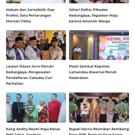
Hukum dan Jurnalistik: Dua
Johari Daftar Pilkades
Profesi, Satu Pertarungan
Kedungjaya, Tegaskan Maju
Mencari Fakta
karena Amanah Warga
Lautan Massa Jorro Penuhi
Pisah Sambut Kapolres
Kedungjaya, Pengawalan
Lamandau diwarnai Penuh
Pendaftaran Cakades Curi
Keakraban
Perhatian
Kang Andhy Resmi Maju Ketua
Bupati Harno Resmikan Rembang
PWI Jabar, Janjikan
Expo 2026, Perkuat Daya Saing