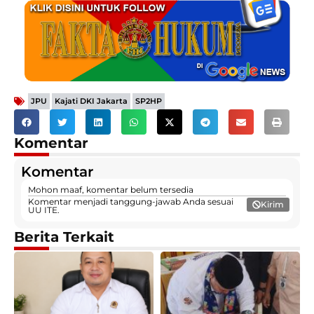
,
,
JPU
Kajati DKI Jakarta
SP2HP
Komentar
Komentar
Mohon maaf, komentar belum tersedia
Komentar menjadi tanggung-jawab Anda sesuai
Kirim
UU ITE.
Berita Terkait